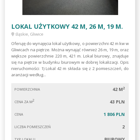
LOKAL UŻYTKOWY 42 M, 26 M, 19 M.
śląskie, Gliwice
Oferuję do wynajęcia lokal użytkowy, o powierzchni 42 m kw w
Gliwicach na piętrze. Można wynająć również 26 m, 19 m, oraz
większe powierzchnie 220 m, 421 m. Lokal biurowy, znajduje
się na piętrze w budynku biurowym w dobrej lokalizacji. Opis
nieruchomości: 1) Lokal 42 m składa się z 2 pomieszczeń, do
aranżacji według...
2
42 M
POWIERZCHNIA
2
43 PLN
CENA ZA M
1 806 PLN
CENA
2
LICZBA POMIESZCZEŃ
BIUROWY
TYP LOKALU