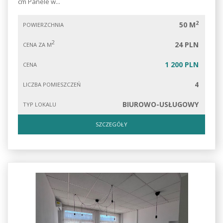
cm Panele w...
2
50 M
POWIERZCHNIA
2
24 PLN
CENA ZA M
1 200 PLN
CENA
4
LICZBA POMIESZCZEŃ
BIUROWO-USŁUGOWY
TYP LOKALU
SZCZEGÓŁY