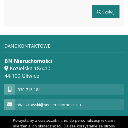
Szukaj
DANE KONTAKTOWE
BN Nieruchomości
Kozielska 18/410
44-100 Gliwice
530 713 184
pbaczkowski@bnnieruchomosci.eu
Korzystamy z ciasteczek m. in. do personalizacji reklam i
mierzenia ich skuteczności. Dalsze korzystanie ze strony