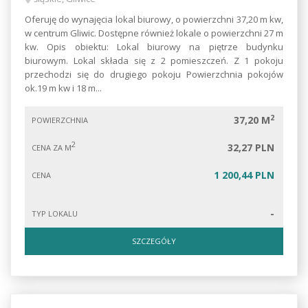
Oferuję do wynajęcia lokal biurowy, o powierzchni 37,20 m kw,
w centrum Gliwic. Dostępne również lokale o powierzchni 27 m
kw. Opis obiektu: Lokal biurowy na piętrze budynku
biurowym. Lokal składa się z 2 pomieszczeń. Z 1 pokoju
przechodzi się do drugiego pokoju Powierzchnia pokojów
ok.19 m kw i 18 m...
2
37,20 M
POWIERZCHNIA
2
32,27 PLN
CENA ZA M
1 200,44 PLN
CENA
-
TYP LOKALU
SZCZEGÓŁY