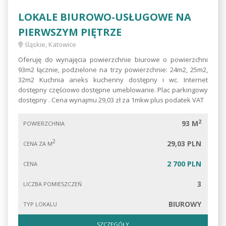
LOKALE BIUROWO-USŁUGOWE NA
PIERWSZYM PIĘTRZE
śląskie, Katowice
Oferuję do wynajęcia powierzchnie biurowe o powierzchni
93m2 łącznie, podzielone na trzy powierzchnie: 24m2, 25m2,
32m2 Kuchnia aneks kuchenny dostępny i wc. Internet
dostępny częściowo dostępne umeblowanie. Plac parkingowy
dostępny . Cena wynajmu 29,03 zł za 1mkw plus podatek VAT
2
93 M
POWIERZCHNIA
2
29,03 PLN
CENA ZA M
2 700 PLN
CENA
3
LICZBA POMIESZCZEŃ
BIUROWY
TYP LOKALU
SZCZEGÓŁY