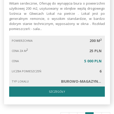
Witam serdecznie, Oferuję do wynajęcia biura o powierzchni
użytkowej 200 m2, usytuowany w obrębie węzłą drogowego
Sośnica w Gliwicach Lokal na pietrze . Lokal jest po
generalnym remoncie, o wysokim standardzie, w bardzo
dobrym stanie technicznym, wyposażony w okna . Rozkład
pomieszczeń: - sala...
2
200 M
POWIERZCHNIA
2
25 PLN
CENA ZA M
5 000 PLN
CENA
6
LICZBA POMIESZCZEŃ
BIUROWO-MAGAZYNOWY
TYP LOKALU
SZCZEGÓŁY