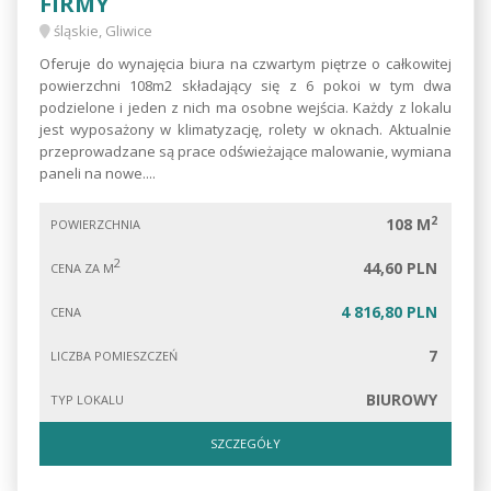
FIRMY
śląskie, Gliwice
Oferuje do wynajęcia biura na czwartym piętrze o całkowitej
powierzchni 108m2 składający się z 6 pokoi w tym dwa
podzielone i jeden z nich ma osobne wejścia. Każdy z lokalu
jest wyposażony w klimatyzację, rolety w oknach. Aktualnie
przeprowadzane są prace odświeżające malowanie, wymiana
paneli na nowe....
2
108 M
POWIERZCHNIA
2
44,60 PLN
CENA ZA M
4 816,80 PLN
CENA
7
LICZBA POMIESZCZEŃ
BIUROWY
TYP LOKALU
SZCZEGÓŁY