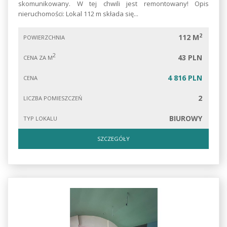
skomunikowany. W tej chwili jest remontowany! Opis
nieruchomości: Lokal 112 m składa się...
2
112 M
POWIERZCHNIA
2
43 PLN
CENA ZA M
4 816 PLN
CENA
2
LICZBA POMIESZCZEŃ
BIUROWY
TYP LOKALU
SZCZEGÓŁY