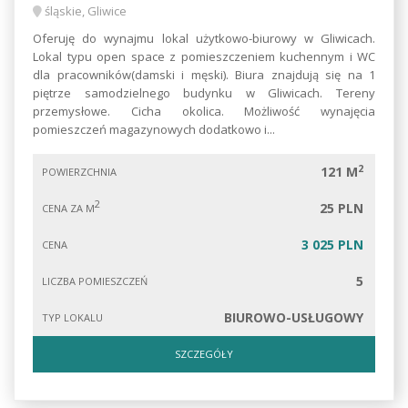
śląskie, Gliwice
Oferuję do wynajmu lokal użytkowo-biurowy w Gliwicach.
Lokal typu open space z pomieszczeniem kuchennym i WC
dla pracowników(damski i męski). Biura znajdują się na 1
piętrze samodzielnego budynku w Gliwicach. Tereny
przemysłowe. Cicha okolica. Możliwość wynajęcia
pomieszczeń magazynowych dodatkowo i...
2
121 M
POWIERZCHNIA
2
25 PLN
CENA ZA M
3 025 PLN
CENA
5
LICZBA POMIESZCZEŃ
BIUROWO-USŁUGOWY
TYP LOKALU
SZCZEGÓŁY