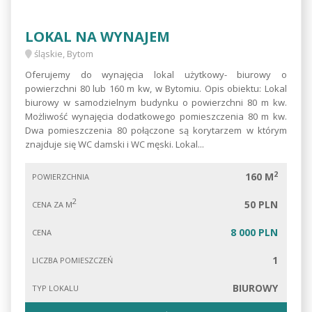
LOKAL NA WYNAJEM
śląskie, Bytom
Oferujemy do wynajęcia lokal użytkowy- biurowy o
powierzchni 80 lub 160 m kw, w Bytomiu. Opis obiektu: Lokal
biurowy w samodzielnym budynku o powierzchni 80 m kw.
Możliwość wynajęcia dodatkowego pomieszczenia 80 m kw.
Dwa pomieszczenia 80 połączone są korytarzem w którym
znajduje się WC damski i WC męski. Lokal...
2
160 M
POWIERZCHNIA
2
50 PLN
CENA ZA M
8 000 PLN
CENA
1
LICZBA POMIESZCZEŃ
BIUROWY
TYP LOKALU