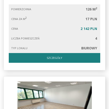
2
126 M
POWIERZCHNIA
2
17 PLN
CENA ZA M
2 142 PLN
CENA
4
LICZBA POMIESZCZEŃ
BIUROWY
TYP LOKALU
SZCZEGÓŁY