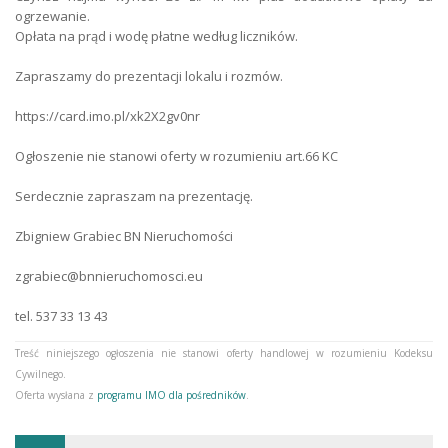
ogrzewanie.
Opłata na prąd i wodę płatne według liczników.
Gaz
jest
Zapraszamy do prezentacji lokalu i rozmów.
Ogrzewanie
gazowe
https://card.imo.pl/xk2X2gv0nr
Kanalizacja
miejska
Ogłoszenie nie stanowi oferty w rozumieniu art.66 KC
Prąd
jest
Serdecznie zapraszam na prezentację.
Woda
miejska
Zbigniew Grabiec BN Nieruchomości
Liczba wejść
1
zgrabiec@bnnieruchomosci.eu
Typ ochrony
brak
tel. 537 33 13 43
Typ Ogrodzenia
siatka
Treść niniejszego ogłoszenia nie stanowi oferty handlowej w rozumieniu Kodeksu
Typ Drogi
asfaltowa
Cywilnego.
Oferta wysłana z
programu IMO dla pośredników
.
Typ Lokalu
biurowy
Ogrzewanie
gazowe