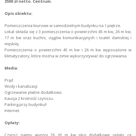
3500 zł netto. Centrum.
Kaucja PLN
7 000
Opis obiektu:
Okres wynajmu
12 miesięcy minimum
Pomieszczenia biurowe w samodzielnym budynku na 1 piętrze.
Lokal składa się z 3 pomieszczenia o powierzchni 45 m kw, 26 m kw,
Forma najmu
najem od właściciela
17 m kw oraz kuchni, ciągów komunikacyjnych i toalet damskiej i
męskiej.
Powierzchnia handlowa
0
Pomieszczenia o powierzchni 45 m kw i 26 m kw wyposażone w
klimatyzatory, które można w zimie wykorzystywać do ogrzewania
Powierzchnia pozostała
0
Media:
Forma własności
własność
Prąd
Podłoga
gres
Wody i kanalizacji
Ogrzewanie płatne dodatkowo.
Wysokość
251
Kaucja 2 krotność czynszu.
Parking przy budynku!!
Łącze internetowe
inne
Internet.
Opłaty:
Parking
parking niestrzeżony
Czynsz najmu wynosi 26 zł/ m kw plus dodatkowe opłaty za
Liczba miejsc parkingowych
4