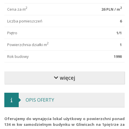
2
2
Cena za m
26 PLN / m
Liczba pomieszczeń
6
Piętro
1/1
2
Powierzchnia działki m
1
Rok budowy
1990
Standard wykończenia
bardzo dobry
więcej
Stan lokalu
bardzo dobry
Typ budynku
wolnostojący
OPIS OFERTY
Materiał budowlany
cegła
Typ drogi
asfaltowa
Oferujemy do wynajęcia lokal użytkowy o powierzchni ponad
134 m kw samodzielnym budynku w Gliwicach na 1piętrze za
Typ ogrodzenia
siatka