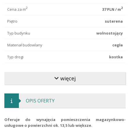
2
2
Cena za m
37 PLN / m
Piętro
suterena
Typ budynku
wolnostojący
Materiał budowlany
cegła
Typ drogi
kostka
Typ ogrodzenia
metalowe
więcej
Forma własności
własność
Podłoga
gres
OPIS OFERTY
Woda
miejska
Gaz
jest
Oferuje do wynajęcia pomieszczenia magazynkowo-
usługowe o powierzchni ok. 13,5 lub większe.
Ogrzewanie
gazowe