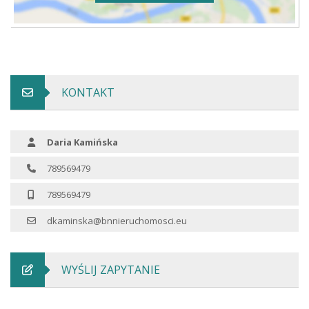
KONTAKT
Daria Kamińska
789569479
789569479
dkaminska@bnnieruchomosci.eu
WYŚLIJ ZAPYTANIE