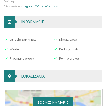
Cywilnego.
Oferta wysłana z
programu IMO dla pośredników
.
INFORMACJE
Osiedle zamknięte
Klimatyzacja
Winda
Parking osob.
Plac manewrowy
Pom. biurowe
LOKALIZACJA
ZOBACZ NA MAPIE