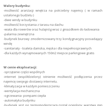
Walory budynku:
Kanalizacja
miejska
-możliwość aranżacji wnętrza na potrzebny najemcy ( w ramach
ustalonego budżetu )
Prąd
jest
-dwie windy w budynku
-możliwość korzystania z tarasu na dachu
Typ ochrony
alarm z monitoringiem
-wiata dla rowerów oraz hulajnóg wraz z gniazdkiem do ładowania
-palarnia zewnętrzna
Typ Ogrodzenia
metalowe
-budynek biurowy zmodernizowany trzy kondygnacyjny posiadający
windę
Typ Drogi
kostka
-sanitariaty - toaleta damska, męska i dla niepełnosprawnych
-dla każdych wynajmowanych 150m2 miejsce parkingowe gratis
Typ Lokalu
biurowo-usługowy
Ogrzewanie
gazowe
W cenie eksploatacji:
-sprzątanie części wspólnych
-internet (współdzielony) istnienie możliwość podłączenia przez
najemcę swojego dostawcy internetu.
-klimatyzacja w każdym pomieszczeniu
-wentylacja mechaniczna
-ogrzewania- pompami ciepła
-automatyka budynku
-budynek jest po termomodernizacji-został ocieplony warstwą min