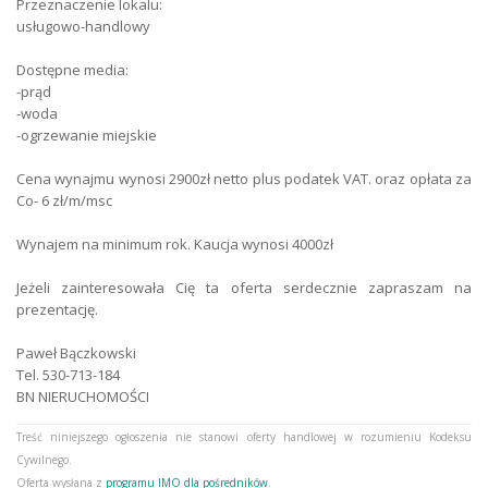
Przeznaczenie lokalu:
usługowo-handlowy
Typ Ogrodzenia
brak
Dostępne media:
Typ Drogi
asfaltowa
-prąd
-woda
Typ Lokalu
usługowy
-ogrzewanie miejskie
Ogrzewanie
miejskie
Cena wynajmu wynosi 2900zł netto plus podatek VAT. oraz opłata za
Co- 6 zł/m/msc
Wynajem na minimum rok. Kaucja wynosi 4000zł
Jeżeli zainteresowała Cię ta oferta serdecznie zapraszam na
prezentację.
Paweł Bączkowski
Tel. 530-713-184
BN NIERUCHOMOŚCI
Treść niniejszego ogłoszenia nie stanowi oferty handlowej w rozumieniu Kodeksu
Cywilnego.
Oferta wysłana z
programu IMO dla pośredników
.