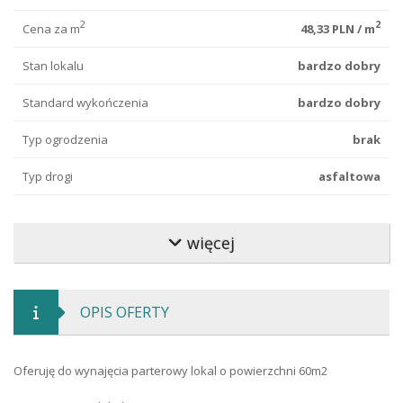
2
2
Cena za m
48,33 PLN / m
Stan lokalu
bardzo dobry
Standard wykończenia
bardzo dobry
Typ ogrodzenia
brak
Typ drogi
asfaltowa
Parking
miejsce postojowe
więcej
Prąd
jest
Woda
miejska
OPIS OFERTY
Ogrzewanie
miejskie
Kanalizacja
miejska
Oferuję do wynajęcia parterowy lokal o powierzchni 60m2
Typ ochrony
alarm z monitoringiem