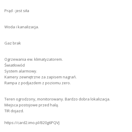
Prąd - jest siła
Liczba miejsc parkingowych
6
Kanalizacja
miejska
Woda i kanalizacja.
Ogrzewanie
pompa ciepła
Gaz brak
Gaz
jest
Ogrzewania ew. klimatyzatorem.
Woda
miejska
Światłowód
System alarmowy.
Prąd
jest
Kamery zewnętrzne za zapisem nagrań.
Rampa z podjazdem z poziomu zero.
Przeznaczenie Obiektu
przemysłowe
Typ Ogrodzenia
siatka
Teren ogrodzony, monitorowany. Bardzo dobra lokalizacja.
Miejsca postojowe przed halą.
Typ Drogi
asfaltowa
TIR dojazd.
Ogrzewanie
pompa ciepła
https://card2.imo.pl/B20g6PQVJ