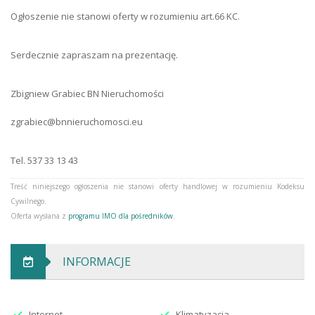
Ogłoszenie nie stanowi oferty w rozumieniu art.66 KC.
Serdecznie zapraszam na prezentację.
Zbigniew Grabiec BN Nieruchomości
zgrabiec@bnnieruchomosci.eu
Tel. 537 33 13 43
Treść niniejszego ogłoszenia nie stanowi oferty handlowej w rozumieniu Kodeksu
Cywilnego.
Oferta wysłana z
programu IMO dla pośredników
.
INFORMACJE
Internet
Klimatyzacja