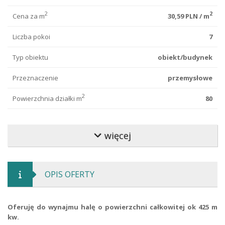
2
2
Cena za m
30,59 PLN / m
Liczba pokoi
7
Typ obiektu
obiekt/budynek
Przeznaczenie
przemysłowe
2
Powierzchnia działki m
80
Rok budowy
2024
więcej
Konstrukcja
murowana
Posadzka
niepylna
OPIS OFERTY
Stan lokalu
po generalnym remoncie
Moduł minimalny
215
Oferuję do wynajmu halę o powierzchni całkowitej ok 425 m
kw.
Szerokość
4