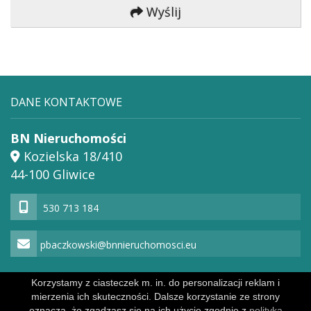
Wyślij
DANE KONTAKTOWE
BN Nieruchomości
Kozielska 18/410
44-100 Gliwice
530 713 184
pbaczkowski@bnnieruchomosci.eu
Korzystamy z ciasteczek m. in. do personalizacji reklam i
mierzenia ich skuteczności. Dalsze korzystanie ze strony
Powered by
Polityka prywatności
oznacza, że zgadzasz się na ich użycie zgodnie z
polityką