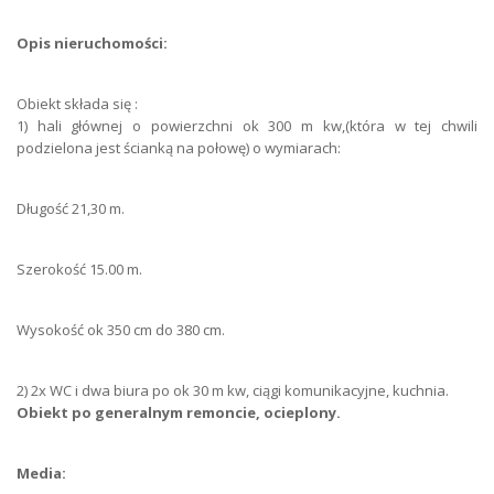
Długość
20
Opis nieruchomości:
Technologia
murowana
Obiekt składa się :
1) hali głównej o powierzchni ok 300 m kw,(która w tej chwili
Materiał budowlany
cegła
podzielona jest ścianką na połowę) o wymiarach:
Typ ogrodzenia
siatka
Długość 21,30 m.
Typ drogi
asfaltowa
Typ wjazdu
poziom 0, rampa
Szerokość 15.00 m.
Kaucja PLN
31 980
Wysokość ok 350 cm do 380 cm.
Okres wynajmu
12 miesięcy minimum
2) 2x WC i dwa biura po ok 30 m kw, ciągi komunikacyjne, kuchnia.
Liczba kondygnacji
1
Obiekt po generalnym remoncie, ocieplony.
Forma własności
użytkowanie wieczyste
Media:
Parking
parking niestrzeżony