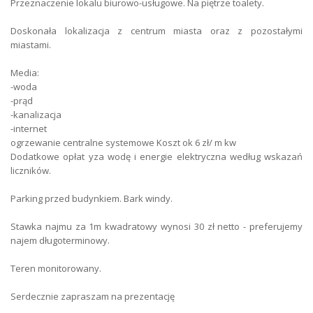
Przeznaczenie lokalu biurowo-usługowe. Na piętrze toalety.
Forma własności
własność
Doskonała lokalizacja z centrum miasta oraz z pozostałymi
miastami.
Podłoga
gres
Media:
Wysokość
3.5
-woda
-prąd
Łącze internetowe
DSL
-kanalizacja
-internet
Parking
miejsce postojowe
ogrzewanie centralne systemowe Koszt ok 6 zł/ m kw
Dodatkowe opłat yza wodę i energie elektryczna według wskazań
Liczba miejsc parkingowych
60
liczników.
Woda
miejska
Parking przed budynkiem. Bark windy.
Gaz
jest
Stawka najmu za 1m kwadratowy wynosi 30 zł netto - preferujemy
najem długoterminowy.
Kanalizacja
miejska
Teren monitorowany.
Prąd
jest
Serdecznie zapraszam na prezentację
Ogrzewanie
miejskie