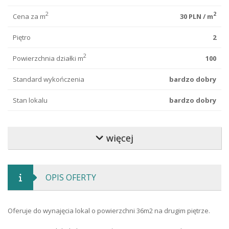
2
2
Cena za m
30 PLN / m
Piętro
2
2
Powierzchnia działki m
100
Standard wykończenia
bardzo dobry
Stan lokalu
bardzo dobry
Typ budynku
wolnostojący
więcej
Materiał budowlany
cegła
Typ ogrodzenia
metalowe
OPIS OFERTY
Typ drogi
asfaltowa
Kaucja PLN
31 200
Oferuje do wynajęcia lokal o powierzchni 36m2 na drugim piętrze.
Forma najmu
najem od właściciela