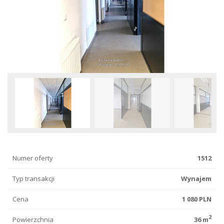
Numer oferty
1512
Typ transakcji
Wynajem
Cena
1 080 PLN
2
Powierzchnia
36 m