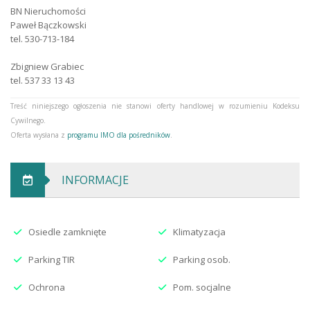
BN Nieruchomości
Paweł Bączkowski
Liczba wejść
1
tel. 530-713-184
Typ ochrony
alarm z monitoringiem
Zbigniew Grabiec
tel. 537 33 13 43
Dostępny od
2024-11-25 00:00:00
Treść niniejszego ogłoszenia nie stanowi oferty handlowej w rozumieniu Kodeksu
Typ Ogrodzenia
metalowe
Cywilnego.
Oferta wysłana z
programu IMO dla pośredników
.
Typ Drogi
asfaltowa
Typ Lokalu
biurowo-usługowy, biurowy
INFORMACJE
Ogrzewanie
miejskie
Osiedle zamknięte
Klimatyzacja
Parking TIR
Parking osob.
Ochrona
Pom. socjalne