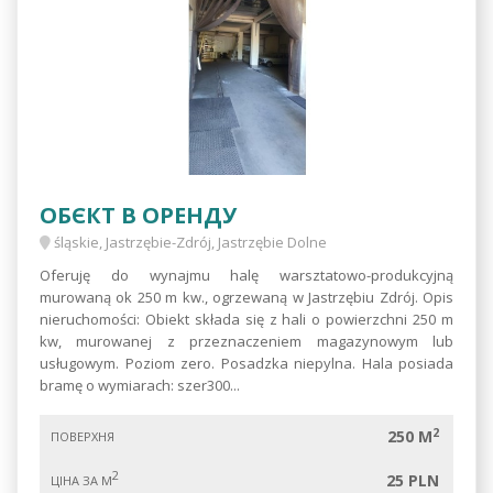
ОБЄКТ В ОРЕНДУ
śląskie, Jastrzębie-Zdrój, Jastrzębie Dolne
Oferuję do wynajmu halę warsztatowo-produkcyjną
murowaną ok 250 m kw., ogrzewaną w Jastrzębiu Zdrój. Opis
nieruchomości: Obiekt składa się z hali o powierzchni 250 m
kw, murowanej z przeznaczeniem magazynowym lub
usługowym. Poziom zero. Posadzka niepylna. Hala posiada
bramę o wymiarach: szer300...
2
250 M
ПОВЕРХНЯ
2
25 PLN
ЦІНА ЗА М