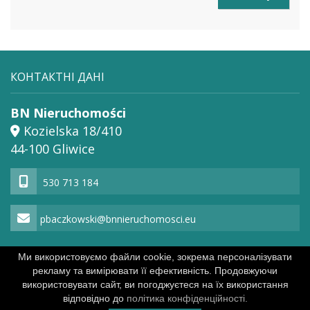
КОНТАКТНІ ДАНІ
BN Nieruchomości
Kozielska 18/410
44-100 Gliwice
530 713 184
pbaczkowski@bnnieruchomosci.eu
Ми використовуємо файли cookie, зокрема персоналізувати
рекламу та вимірювати її ефективність. Продовжуючи
Powered by
політика конфіденційності
використовувати сайт, ви погоджуєтеся на їх використання
відповідно до
політика конфіденційності.