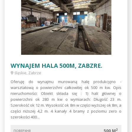
WYNAJEM HALA 500M, ZABZRE.
śląskie, Zabrze
Oferuję do wynajmu murowaną halę produkcyjno -
warsztatową o powierzchni całkowitej ok 500 m kw. Opis
nieruchomości: Obiekt składa się : 1) hali głównej o
powierzchni ok 280 m kw o wymiarach: Długość 23 m.
Szerokość ok 12 m. Wysokość ok 8m w części wyższej ok 8m, a
części niższej 4,2 m. 4 kanały 4 bramy z poziomu zero o
szerokości 400...
2
500 M
ПОВЕРХНЯ