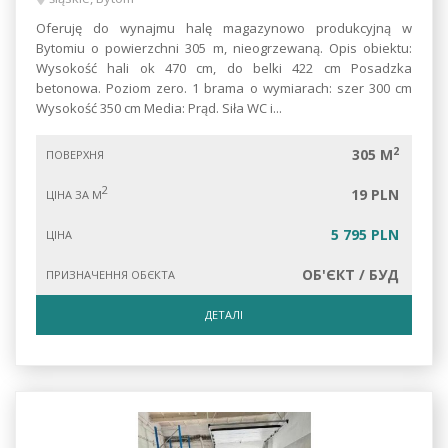
Oferuję do wynajmu halę magazynowo produkcyjną w
Bytomiu o powierzchni 305 m, nieogrzewaną. Opis obiektu:
Wysokość hali ok 470 cm, do belki 422 cm Posadzka
betonowa. Poziom zero. 1 brama o wymiarach: szer 300 cm
Wysokość 350 cm Media: Prąd. Siła WC i...
2
305 M
ПОВЕРХНЯ
2
19 PLN
ЦІНА ЗА М
5 795 PLN
ЦІНА
ОБ'ЄКТ / БУД
ПРИЗНАЧЕННЯ ОБЄКТА
ДЕТАЛІ