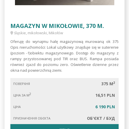
MAGAZYN W MIKOŁOWIE, 370 M.
śląskie, mikołowski, Mikołów
Oferuję do wynajmu halę magazynową murowaną ok 375
Opis nieruchomości: Lokal użytkowy znajduje się w suterenie
(poziom -1)obiektu magazynowego. Dostęp do magazyny z
rampy przystosowanej pod TIR oraz BUS. Rampa posiada
również zjazd do poziomu zero. Oświetlenie dzienne przez
okna nad powierzchnią ziemi.
2
375 M
ПОВЕРХНЯ
2
16,51 PLN
ЦІНА ЗА М
6 190 PLN
ЦІНА
ОБ'ЄКТ / БУД
ПРИЗНАЧЕННЯ ОБЄКТА