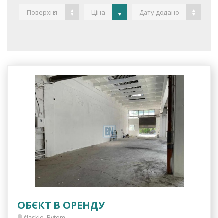
Поверхня
Ціна
Дату додано
ОБЄКТ В ОРЕНДУ
śląskie, Bytom