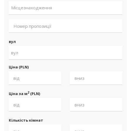
Місцезнаходження
вул
вул
Ціна (PLN)
2
Ціна за м
(PLN)
Кількість кімнат