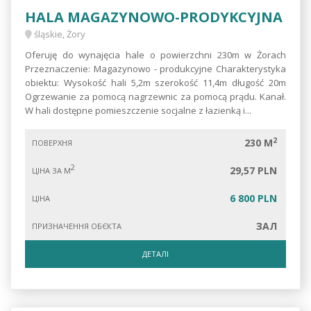
HALA MAGAZYNOWO-PRODYKCYJNA
śląskie, Żory
Oferuję do wynajęcia hale o powierzchni 230m w Żorach
Przeznaczenie: Magazynowo - produkcyjne Charakterystyka
obiektu: Wysokość hali 5,2m szerokość 11,4m długość 20m
Ogrzewanie za pomocą nagrzewnic za pomocą prądu. Kanał.
W hali dostępne pomieszczenie socjalne z łazienką i...
2
230 M
ПОВЕРХНЯ
2
29,57 PLN
ЦІНА ЗА М
6 800 PLN
ЦІНА
ЗАЛ
ПРИЗНАЧЕННЯ ОБЄКТА
ДЕТАЛІ