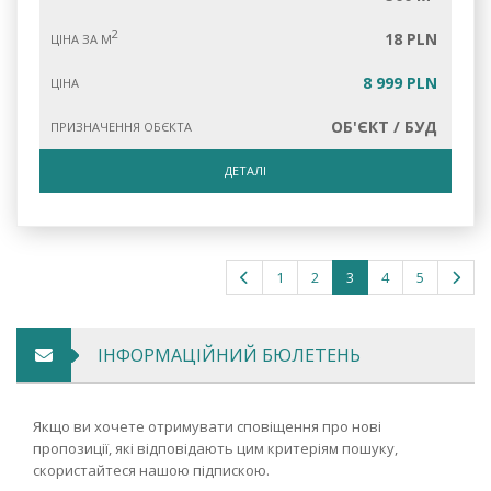
2
18 PLN
ЦІНА ЗА М
8 999 PLN
ЦІНА
ОБ'ЄКТ / БУД
ПРИЗНАЧЕННЯ ОБЄКТА
ДЕТАЛІ
1
2
3
4
5
ІНФОРМАЦІЙНИЙ БЮЛЕТЕНЬ
Якщо ви хочете отримувати сповіщення про нові
пропозиції, які відповідають цим критеріям пошуку,
скористайтеся нашою підпискою.