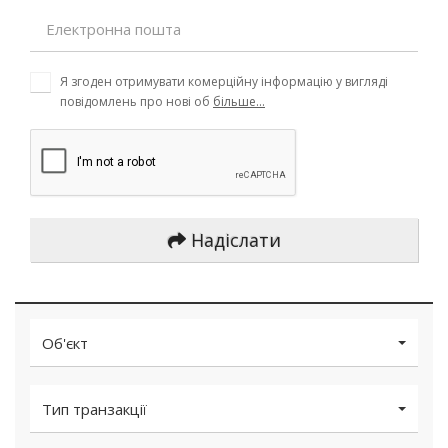
Я згоден отримувати комерційну інформацію у вигляді
повідомлень про нові об
більше...
Надіслати
Об'єкт
Тип транзакції