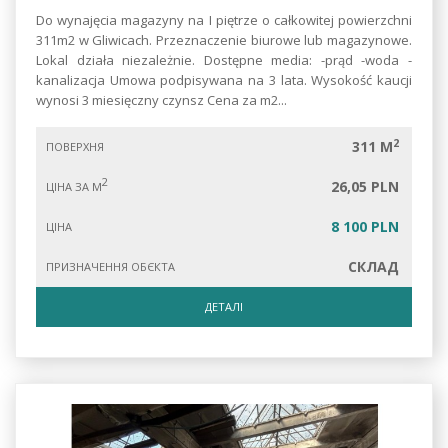
Do wynajęcia magazyny na I piętrze o całkowitej powierzchni
311m2 w Gliwicach. Przeznaczenie biurowe lub magazynowe.
Lokal działa niezależnie. Dostępne media: -prąd -woda -
kanalizacja Umowa podpisywana na 3 lata. Wysokość kaucji
wynosi 3 miesięczny czynsz Cena za m2...
2
311 M
ПОВЕРХНЯ
2
26,05 PLN
ЦІНА ЗА М
8 100 PLN
ЦІНА
СКЛАД
ПРИЗНАЧЕННЯ ОБЄКТА
ДЕТАЛІ