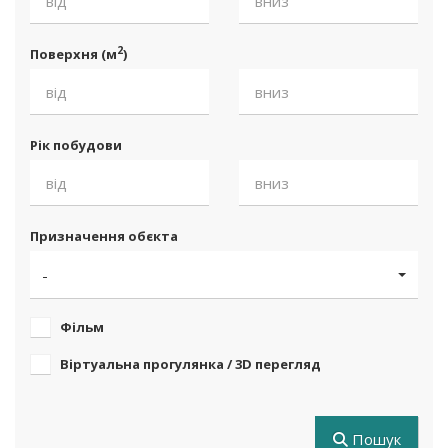
2
Поверхня (м
)
Рік побудови
Призначення обєкта
-
Фільм
Віртуальна прогулянка / 3D перегляд
Пошук