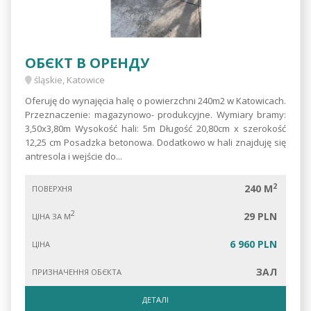
ОБЄКТ В ОРЕНДУ
śląskie, Katowice
Oferuję do wynajęcia halę o powierzchni 240m2 w Katowicach.
Przeznaczenie: magazynowo- produkcyjne. Wymiary bramy:
3,50x3,80m Wysokość hali: 5m Długość 20,80cm x szerokość
12,25 cm Posadzka betonowa. Dodatkowo w hali znajduję się
antresola i wejście do...
2
240 M
ПОВЕРХНЯ
2
29 PLN
ЦІНА ЗА М
6 960 PLN
ЦІНА
ЗАЛ
ПРИЗНАЧЕННЯ ОБЄКТА
ДЕТАЛІ