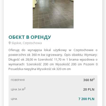
ОБЄКТ В ОРЕНДУ
śląskie, Częstochowa
Oferuję do wynajęcia lokal użytkowy w Częstochowie o
powierzchni ok 360 m kw ogrzewany. Opis obiektu: Wymiary:
Długość ok 28,00 m Szerokość 11,70 m 1 brama wjazdowa o
wymiarach: Szerokość 200 cm Wysokość 200 cm Poziom 0
Posadzka niepylna Wysokość ok 320 cm cm
2
360 M
ПОВЕРХНЯ
2
20 PLN
ЦІНА ЗА М
7 200 PLN
ЦІНА