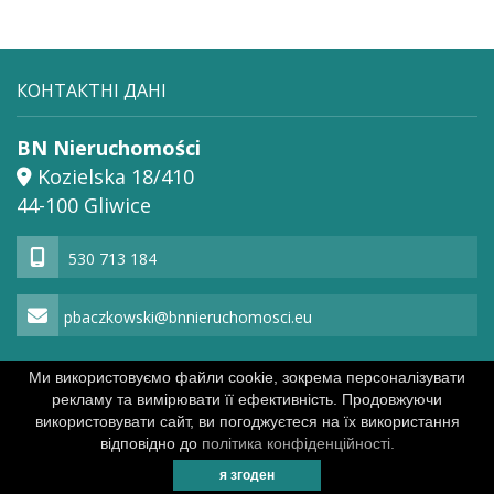
КОНТАКТНІ ДАНІ
BN Nieruchomości
Kozielska 18/410
44-100 Gliwice
530 713 184
pbaczkowski@bnnieruchomosci.eu
Ми використовуємо файли cookie, зокрема персоналізувати
рекламу та вимірювати її ефективність. Продовжуючи
Powered by
політика конфіденційності
використовувати сайт, ви погоджуєтеся на їх використання
відповідно до
політика конфіденційності.
я згоден