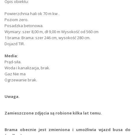
Opis obiektu:
Будівельний матеріал
цегла
Powierzchnia hali ok 70 m kw .
Технологія
цегла
Poziom zero.
Posadzka betonowa.
Тип огорожі
змішаний
Wymiary: szer 8,00 m, dł 9,00 m Wysokość od 560 cm
1 brama: Brama: szer 246 cm, wysokość 280 cm.
Тип дороги
гравій
Dojazd TIR.
Депозит PLN
1 500
Media:
Prąd-siła.
Період оренди
12 miesięcy minimum
Woda i kanalizacja, brak.
Gaz Nie ma
Кількість поверхів
1
Ogrzewanie brak.
Форма майна
власність
Uwaga.
Підлога
пил
Zamieszczone zdjęcia są robione kilka lat temu.
Паркінг
стоянка без охорони
Кількість паркувальних місць
3
Brama obecnie jest zmieniona i umożliwia wjazd busa do