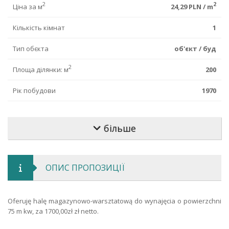
2
2
Ціна за м
24,29 PLN / m
Кількість кімнат
1
Тип обєкта
об'єкт / буд
2
Площа ділянки: м
200
Рік побудови
1970
Будівництво
цегла
більше
Підлогове покриття
пил
Стан приміщення
добре
ОПИС ПРОПОЗИЦІЇ
Мінімальний модуль
70
Довжина
1
Oferuję halę magazynowo-warsztatową do wynajęcia o powierzchni
75 m kw, za 1700,00zł zł netto.
Ширина
1