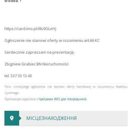
środka. !
Вода
відсутність
Каналізація
відсутність
https://card.imo.pl/l8v9GLmYj
Газ
відсутність
Ogłoszenie nie stanowi oferty w rozumieniu art.66 KC
Опалення
відсутність
Serdecznie zapraszam na prezentację.
Електрика
є
Zbigniew Grabiec BN Nieruchomości
Тип дороги
гравій
tel. 537 33 13 43
Тип огорожі
змішаний
Treść niniejszego ogłoszenia nie stanowi oferty handlowej w rozumieniu Kodeksu
Опалення
відсутність
Cywilnego.
Пропозиція надіслана з
програми IMO для посередників
.
МІСЦЕЗНАХОДЖЕННЯ