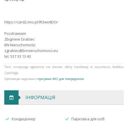
Вода
міський
Газ
є
https://card2.imo.pl/lR3wv8DOr
Опалення
co. z własnej kotłowni
Pozdrawiam
Zbigniew Grabiec
Каналізація
міський
BN Nieruchomości
zgrabiec@bnnieruchomosci.eu
Кількість входів
2
tel. 537 33 13 43
Тип захисту
моніторинг
Treść niniejszego ogłoszenia nie stanowi oferty handlowej w rozumieniu Kodeksu
Cywilnego.
Тип огорожі
відсутність
Пропозиція надіслана з
програми IMO для посередників
.
Тип дороги
асфальт
ІНФОРМАЦІЯ
Стан будівлі
комерційно-офісне
Опалення
co. z własnej kotłowni
Кондиціонер
Парковка для осіб