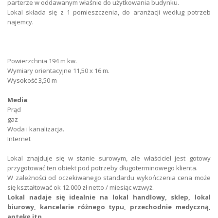
parterze w oddawanym właśnie do użytkowania budynku.
Період оренди
2 lata
Lokal składa się z 1 pomieszczenia, do aranżacji według potrzeb
najemcy.
Форма оренди
оренда від власника
Торговельні площі
194
Powierzchnia 194 m kw.
Площа залишилася
0
Wymiary orientacyjne 11,50 x 16 m.
Wysokość 3,50 m
Форма майна
власність
Media
:
Підлога
без пилу
Prąd
gaz
Висота
390
Woda i kanalizacja.
Internet
Інтернет посилання
оптичне волокно
Lokal znajduje się w stanie surowym, ale właściciel jest gotowy
Паркінг
стоянка без охорони
przygotować ten obiekt pod potrzeby długoterminowego klienta.
W zależności od oczekiwanego standardu wykończenia cena może
się kształtować ok 12.000 zł netto / miesiąc wzwyż.
Кількість паркувальних місць
4
Lokal nadaje się idealnie na lokal handlowy, sklep, lokal
biurowy, kancelarie różnego typu, przechodnie medyczną,
Електрика
є
aptekę itp