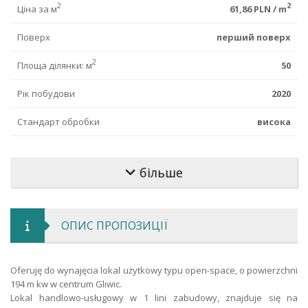
2
2
Ціна за м
61,86 PLN / m
Поверх
перший поверх
2
Площа ділянки: м
50
Рік побудови
2020
Стандарт обробки
висока
Стан приміщення
raw закритий
більше
Тип будівлі
відокремлений
Будівельний матеріал
цегла
ОПИС ПРОПОЗИЦІЇ
Тип дороги
асфальт
Тип огорожі
відсутність
Oferuję do wynajęcia lokal użytkowy typu open-space, o powierzchni
194 m kw w centrum Gliwic.
Депозит PLN
24 000
Lokal handlowo-usługowy w 1 lini zabudowy, znajduje się na