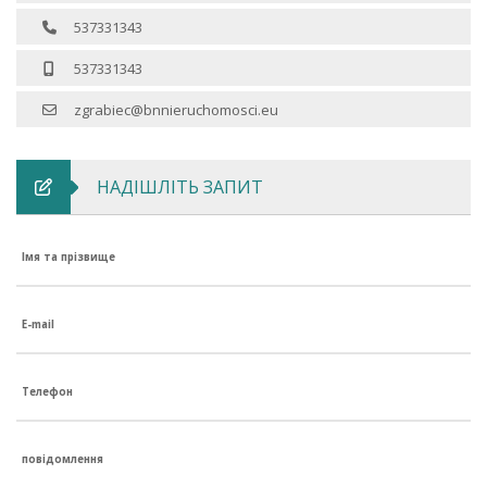
537331343
537331343
zgrabiec@bnnieruchomosci.eu
НАДІШЛІТЬ ЗАПИТ
Імя та прізвище
E-mail
Телефон
повідомлення