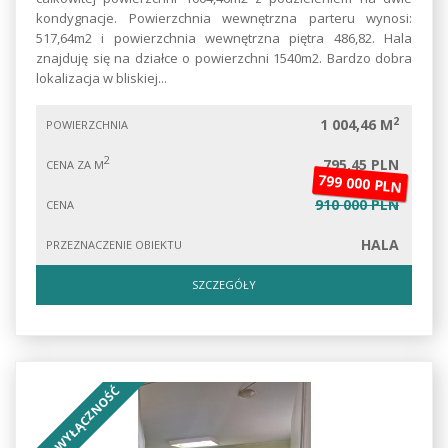
kondygnacje. Powierzchnia wewnętrzna parteru wynosi:
517,64m2 i powierzchnia wewnętrzna piętra 486,82. Hala
znajduję się na działce o powierzchni 1540m2. Bardzo dobra
lokalizacja w bliskiej...
2
1 004,46 M
POWIERZCHNIA
2
795,45 PLN
CENA ZA M
799 000 PLN
910 000 PLN
CENA
HALA
PRZEZNACZENIE OBIEKTU
SZCZEGÓŁY
NA WYŁĄCZNOŚĆ