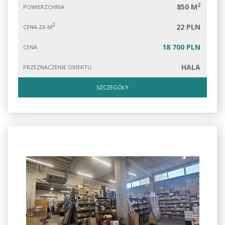
2
850 M
POWIERZCHNIA
2
22 PLN
CENA ZA M
18 700 PLN
CENA
HALA
PRZEZNACZENIE OBIEKTU
SZCZEGÓŁY