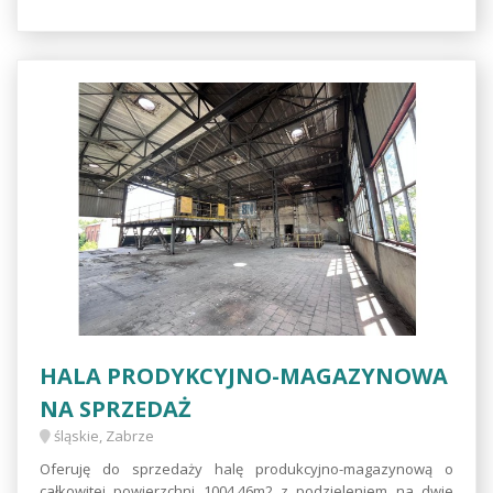
HALA PRODYKCYJNO-MAGAZYNOWA
NA SPRZEDAŻ
śląskie, Zabrze
Oferuję do sprzedaży halę produkcyjno-magazynową o
całkowitej powierzchni 1004,46m2 z podzieleniem na dwie