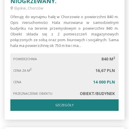
NIOGRZEWANY.
śląskie, Chorzów
Oferuję do wynajmu halę w Chorzowie o powierzchni 840 m.
Opis nieruchomości: Hala murowana w samodzielnym
budynku na terenie przemysłowym o powierzchni 840 m.
Obiekt składa się z 2 pomieszczeń magazynowych
połączonych ze sobą oraz pom. biurowych i socjalnych. Sama
hala ma powierzchnię ok 750 m kw i ma...
2
840 M
POWIERZCHNIA
2
16,67 PLN
CENA ZA M
14 000 PLN
CENA
OBIEKT/BUDYNEK
PRZEZNACZENIE OBIEKTU
SZCZEGÓŁY