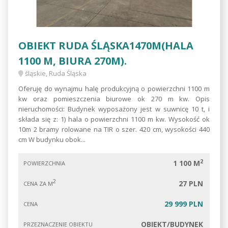
OBIEKT RUDA ŚLĄSKA1470M(HALA
1100 M, BIURA 270M).
śląskie, Ruda Śląska
Oferuję do wynajmu halę produkcyjną o powierzchni 1100 m
kw oraz pomieszczenia biurowe ok 270 m kw. Opis
nieruchomości: Budynek wyposażony jest w suwnicę 10 t, i
składa się z: 1) hala o powierzchni 1100 m kw. Wysokość ok
10m 2 bramy rolowane na TIR o szer. 420 cm, wysokości 440
cm W budynku obok...
2
1 100 M
POWIERZCHNIA
2
27 PLN
CENA ZA M
29 999 PLN
CENA
OBIEKT/BUDYNEK
PRZEZNACZENIE OBIEKTU