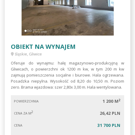
OBIEKT NA WYNAJEM
śląskie, Gliwice
Oferuje do wynajmu: halę magazynowo-produkcyjną w
Gliwicach, o powierzchni ok 1200 m kw, w tym 200 m kw
zajmują pomieszczenia socjalne i biurowe. Hala ogrzewana.
Posadzka niepylna. Wysokość od 8,20 do 10,50 m. Poziom
zero. Brama wjazdowa: szer 2,80x 3,00 m. Hala wentylowana.
2
1 200 M
POWIERZCHNIA
2
26,42 PLN
CENA ZA M
31 700 PLN
CENA