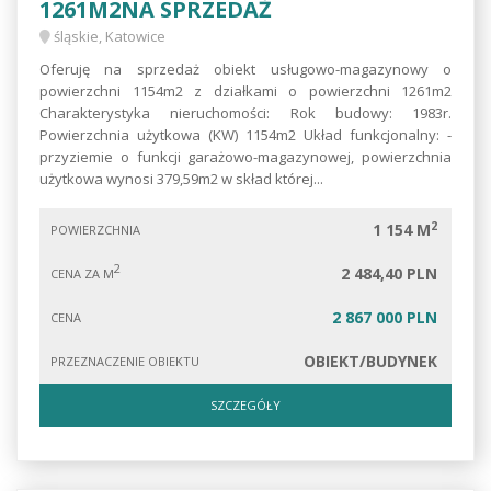
1261M2NA SPRZEDAŻ
śląskie, Katowice
Oferuję na sprzedaż obiekt usługowo-magazynowy o
powierzchni 1154m2 z działkami o powierzchni 1261m2
Charakterystyka nieruchomości: Rok budowy: 1983r.
Powierzchnia użytkowa (KW) 1154m2 Układ funkcjonalny: -
przyziemie o funkcji garażowo-magazynowej, powierzchnia
użytkowa wynosi 379,59m2 w skład której...
2
1 154 M
POWIERZCHNIA
2
2 484,40 PLN
CENA ZA M
2 867 000 PLN
CENA
OBIEKT/BUDYNEK
PRZEZNACZENIE OBIEKTU
SZCZEGÓŁY