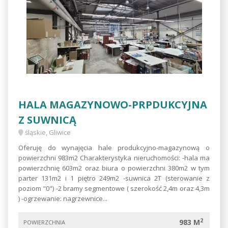
HALA MAGAZYNOWO-PRPDUKCYJNA
Z SUWNICĄ
śląskie, Gliwice
Oferuję do wynajęcia hale produkcyjno-magazynową o
powierzchni 983m2 Charakterystyka nieruchomości: -hala ma
powierzchnię 603m2 oraz biura o powierzchni 380m2 w tym
parter 131m2 i 1 piętro 249m2 -suwnica 2T (sterowanie z
poziom "0") -2 bramy segmentowe ( szerokość 2,4m oraz 4,3m
) -ogrzewanie: nagrzewnice...
2
983 M
POWIERZCHNIA