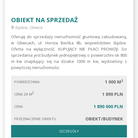
OBIEKT NA SPRZEDAŻ
śląskie, Gliwice
Oferuję do sprzedaży nieruchomość gruntową zabudowaną,
w Gliwicach, ul. Horsta Bieńka 8b, województwo śląskie.
Oferta na wyłączność. KUPUJĄCY NIE PŁACI PROWIZJI. Do
sprzedania jest budynek jednopiętrowy o powierzchni ok 800
m kw znajdujący się na działce 1000 m kw, wydzielony z
powyższej nieruchomości.
2
1 000 M
POWIERZCHNIA
2
1 890 PLN
CENA ZA M
1 890 000 PLN
CENA
OBIEKT/BUDYNEK
PRZEZNACZENIE OBIEKTU
SZCZEGÓŁY