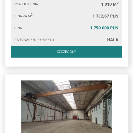
2
1 010 M
POWIERZCHNIA
2
1 732,67 PLN
CENA ZA M
1 750 000 PLN
CENA
HALA
PRZEZNACZENIE OBIEKTU
SZCZEGÓŁY