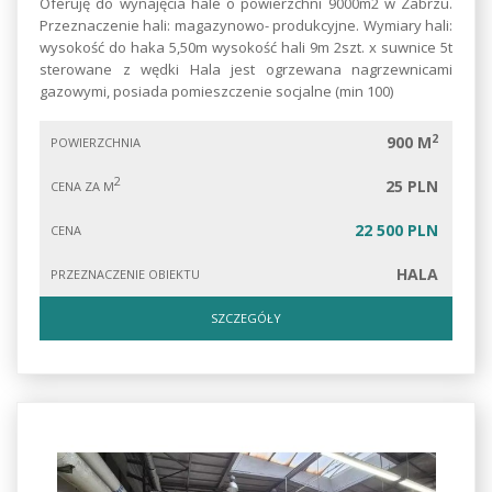
Oferuję do wynajęcia hale o powierzchni 9000m2 w Zabrzu.
Przeznaczenie hali: magazynowo- produkcyjne. Wymiary hali:
wysokość do haka 5,50m wysokość hali 9m 2szt. x suwnice 5t
sterowane z wędki Hala jest ogrzewana nagrzewnicami
gazowymi, posiada pomieszczenie socjalne (min 100)
2
900 M
POWIERZCHNIA
2
25 PLN
CENA ZA M
22 500 PLN
CENA
HALA
PRZEZNACZENIE OBIEKTU
SZCZEGÓŁY