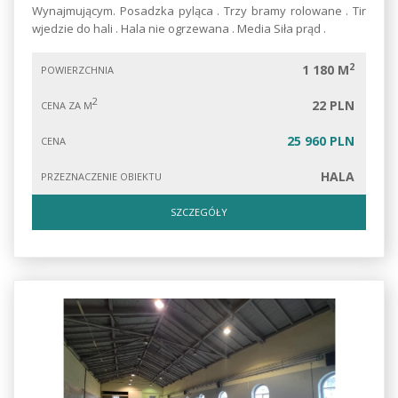
Wynajmującym. Posadzka pyląca . Trzy bramy rolowane . Tir
wjedzie do hali . Hala nie ogrzewana . Media Siła prąd .
2
1 180 M
POWIERZCHNIA
2
22 PLN
CENA ZA M
25 960 PLN
CENA
HALA
PRZEZNACZENIE OBIEKTU
SZCZEGÓŁY