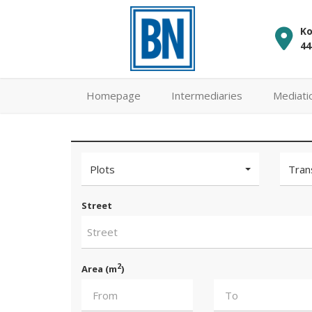
Ko
44
Homepage
Intermediaries
Mediati
Plots
Tran
Street
Street
2
Area (m
)