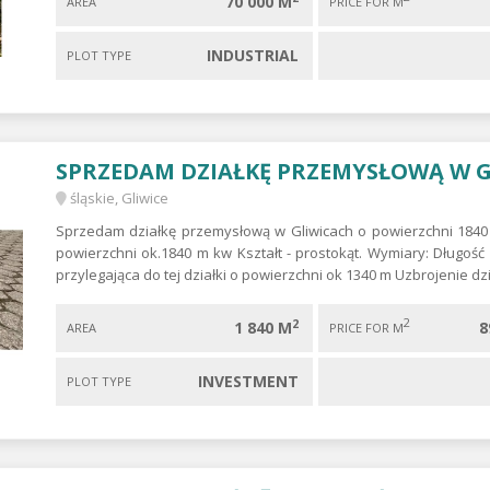
70 000 M
AREA
PRICE FOR M
INDUSTRIAL
PLOT TYPE
SPRZEDAM DZIAŁKĘ PRZEMYSŁOWĄ W G
śląskie, Gliwice
Sprzedam działkę przemysłową w Gliwicach o powierzchni 1840
powierzchni ok.1840 m kw Kształt - prostokąt. Wymiary: Długoś
przylegająca do tej działki o powierzchni ok 1340 m Uzbrojenie dzi
2
2
1 840 M
8
AREA
PRICE FOR M
INVESTMENT
PLOT TYPE