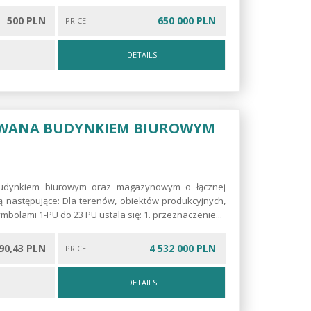
500 PLN
650 000 PLN
PRICE
DETAILS
WANA BUDYNKIEM BIUROWYM
budynkiem biurowym oraz magazynowym o łącznej
 następujące: Dla terenów, obiektów produkcyjnych,
lami 1-PU do 23 PU ustala się: 1. przeznaczenie...
90,43 PLN
4 532 000 PLN
PRICE
DETAILS