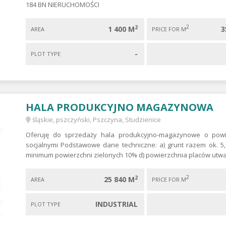
184 BN NIERUCHOMOŚCI
2
2
1 400 M
3
AREA
PRICE FOR M
-
PLOT TYPE
HALA PRODUKCYJNO MAGAZYNOWA
śląskie, pszczyński, Pszczyna, Studzienice
Oferuję do sprzedaży hala produkcyjno-magazynowe o powi
socjalnymi Podstawowe dane techniczne: a) grunt razem ok. 5
minimum powierzchni zielonych 10% d) powierzchnia placów utwa
2
2
25 840 M
AREA
PRICE FOR M
INDUSTRIAL
PLOT TYPE