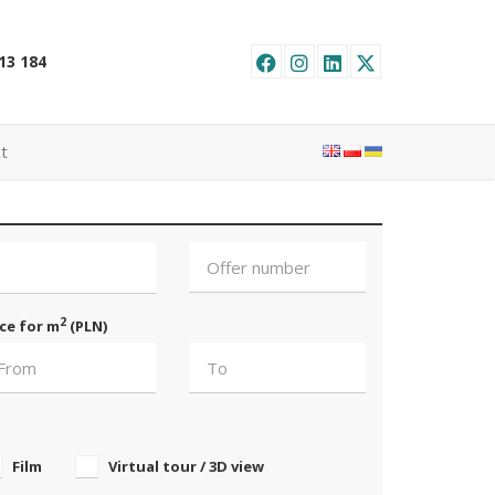
u
13 184
t
2
ice for m
(PLN)
Film
Virtual tour / 3D view