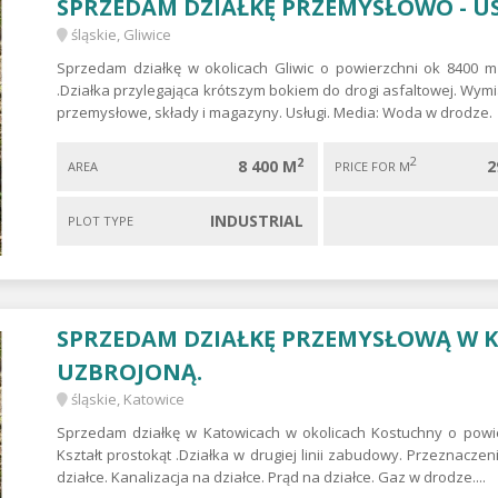
SPRZEDAM DZIAŁKĘ PRZEMYSŁOWO - U
śląskie, Gliwice
Sprzedam działkę w okolicach Gliwic o powierzchni ok 8400 m
.Działka przylegająca krótszym bokiem do drogi asfaltowej. Wym
przemysłowe, składy i magazyny. Usługi. Media: Woda w drodze.
2
2
8 400 M
2
AREA
PRICE FOR M
INDUSTRIAL
PLOT TYPE
SPRZEDAM DZIAŁKĘ PRZEMYSŁOWĄ W K
UZBROJONĄ.
śląskie, Katowice
Sprzedam działkę w Katowicach w okolicach Kostuchny o powi
Kształt prostokąt .Działka w drugiej linii zabudowy. Przeznacz
działce. Kanalizacja na działce. Prąd na działce. Gaz w drodze....