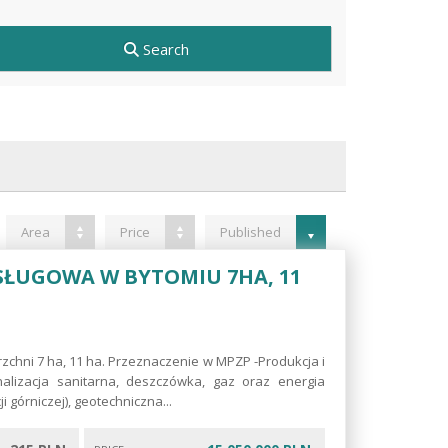
Search
Area
Price
Published
SŁUGOWA W BYTOMIU 7HA, 11
hni 7 ha, 11 ha. Przeznaczenie w MPZP -Produkcja i
nalizacja sanitarna, deszczówka, gaz oraz energia
 górniczej), geotechniczna...