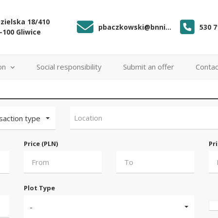
zielska 18/410
pbaczkowski@bnnieruchomosci.e
530 7
-100 Gliwice
on
Social responsibility
Submit an offer
Contac
Location
saction type
Price (PLN)
Pr
Plot Type
-