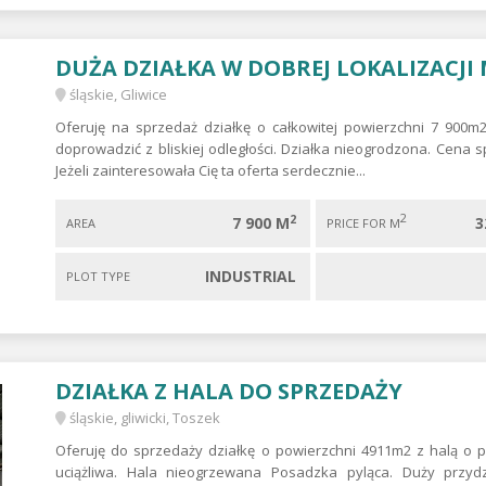
DUŻA DZIAŁKA W DOBREJ LOKALIZACJI
śląskie, Gliwice
Oferuję na sprzedaż działkę o całkowitej powierzchni 7 900
doprowadzić z bliskiej odległości. Działka nieogrodzona. Cena 
Jeżeli zainteresowała Cię ta oferta serdecznie...
2
2
7 900 M
3
AREA
PRICE FOR M
INDUSTRIAL
PLOT TYPE
DZIAŁKA Z HALA DO SPRZEDAŻY
śląskie, gliwicki, Toszek
Oferuję do sprzedaży działkę o powierzchni 4911m2 z halą o
uciążliwa. Hala nieogrzewana Posadzka pyląca. Duży przydz