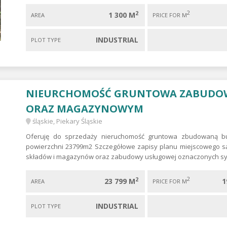
2
2
1 300 M
AREA
PRICE FOR M
INDUSTRIAL
PLOT TYPE
NIEURCHOMOŚĆ GRUNTOWA ZABUDO
ORAZ MAGAZYNOWYM
śląskie, Piekary Śląskie
Oferuję do sprzedaży nieruchomość gruntowa zbudowaną 
powierzchni 23799m2 Szczegółowe zapisy planu miejscowego są
składów i magazynów oraz zabudowy usługowej oznaczonych symbo
2
2
23 799 M
1
AREA
PRICE FOR M
INDUSTRIAL
PLOT TYPE