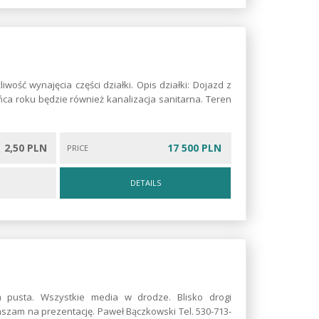
wość wynajęcia części działki. Opis działki: Dojazd z
ca roku będzie również kanalizacja sanitarna. Teren
2,50 PLN
17 500 PLN
PRICE
DETAILS
a pusta. Wszystkie media w drodze. Blisko drogi
raszam na prezentację. Paweł Bączkowski Tel. 530-713-