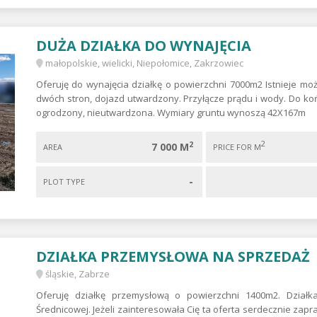
DUŻA DZIAŁKA DO WYNAJĘCIA
małopolskie, wielicki, Niepołomice, Zakrzowiec
Oferuję do wynajęcia działkę o powierzchni 7000m2 Istnieje możli
dwóch stron, dojazd utwardzony. Przyłącze prądu i wody. Do koń
ogrodzony, nieutwardzona. Wymiary gruntu wynoszą 42X167m
2
2
7 000 M
AREA
PRICE FOR M
-
PLOT TYPE
DZIAŁKA PRZEMYSŁOWA NA SPRZEDAŻ
śląskie, Zabrze
Oferuję działkę przemysłową o powierzchni 1400m2. Działk
Średnicowej. Jeżeli zainteresowała Cię ta oferta serdecznie zap