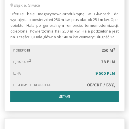
śląskie, Gliwice
Oferuję halę magazynowo-produkcyjną w Gliwicach do
wynajęcia o powierzchni 250 m kw, plus plac ok 251 m kw. Opis
obiektu: Hala po generalnym remoncie, termomodernizacji,
ocieplona. Powierzchnia hali 250 m kw. Hala podzielona jest
na 3 części: 1) Hala główna ok 140 m kw Wymiary: Długość 12...
2
250 M
ПОВЕРХНЯ
2
38 PLN
ЦІНА ЗА М
9 500 PLN
ЦІНА
ОБ'ЄКТ / БУД
ПРИЗНАЧЕННЯ ОБЄКТА
ДЕТАЛІ