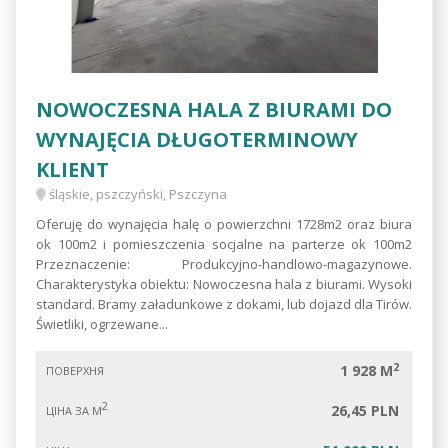
NOWOCZESNA HALA Z BIURAMI DO
WYNAJĘCIA DŁUGOTERMINOWY
KLIENT
śląskie, pszczyński, Pszczyna
Oferuję do wynajęcia halę o powierzchni 1728m2 oraz biura
ok 100m2 i pomieszczenia socjalne na parterze ok 100m2
Przeznaczenie: Produkcyjno-handlowo-magazynowe.
Charakterystyka obiektu: Nowoczesna hala z biurami. Wysoki
standard. Bramy załadunkowe z dokami, lub dojazd dla Tirów.
Świetliki, ogrzewane...
2
1 928 M
ПОВЕРХНЯ
2
26,45 PLN
ЦІНА ЗА М