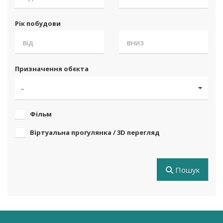
Рік побудови
Призначення обєкта
-
Фільм
Віртуальна прогулянка / 3D перегляд
Пошук