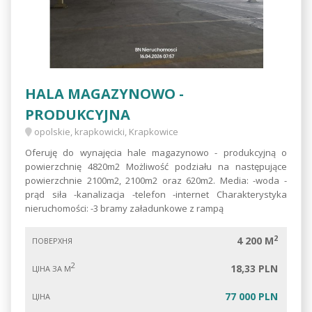
HALA MAGAZYNOWO -
PRODUKCYJNA
opolskie, krapkowicki, Krapkowice
Oferuję do wynajęcia hale magazynowo - produkcyjną o
powierzchnię 4820m2 Możliwość podziału na następujące
powierzchnie 2100m2, 2100m2 oraz 620m2. Media: -woda -
prąd siła -kanalizacja -telefon -internet Charakterystyka
nieruchomości: -3 bramy załadunkowe z rampą
2
4 200 M
ПОВЕРХНЯ
2
18,33 PLN
ЦІНА ЗА М
77 000 PLN
ЦІНА