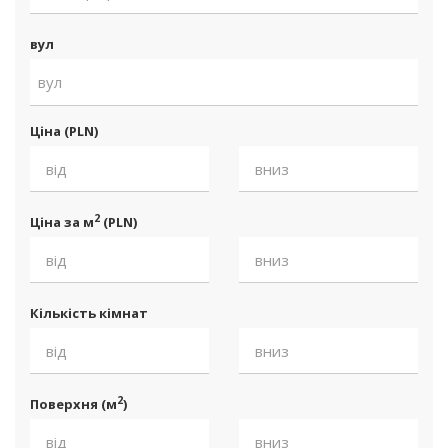
вул
вул
Ціна (PLN)
2
Ціна за м
(PLN)
Кількість кімнат
2
Поверхня (м
)