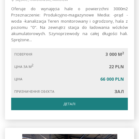
Oferuje do wynajęcia hale o powierzchni 3000m2
Przeznaczenie: Produkcyjno-magazynowe Media: -prąd -
woda -kanalizacja Teren monitorowany i ogrodzony, hala z
poziomu "0". Na zewnątrz stacja do ładowania wózków
akumulatorowych. Szynoprzewody na całej długości hali.
Sprężone...
2
3 000 M
ПОВЕРХНЯ
2
22 PLN
ЦІНА ЗА М
66 000 PLN
ЦІНА
ЗАЛ
ПРИЗНАЧЕННЯ ОБЄКТА
ДЕТАЛІ