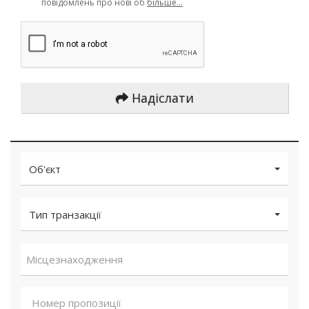
повідомлень про нові об
більше...
Надіслати
Об'єкт
Тип транзакції
Місцезнаходження