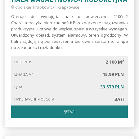
opolskie, krapkowicki, Krapkowice
Oferuje do wynajęcia hale o powierzchni 2100m2
Charakterystyka nieruchomości: Przeznaczenie magazynowo
produkcyjne. Gotowa do wejścia, spełnia wszystkie wymagań.
Utwardzony dojazd, system alarmowy, teren ogrodzony. W
hali znajdują się pomieszczenia biurowe i sanitarne, rampa
do załadunku i rozładunku.
2
2 100 M
ПОВЕРХНЯ
2
15,99 PLN
ЦІНА ЗА М
33 579 PLN
ЦІНА
ЗАЛ
ПРИЗНАЧЕННЯ ОБЄКТА
ДЕТАЛІ