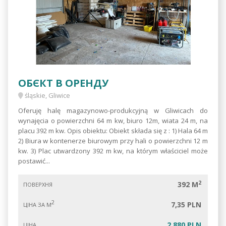
ОБЄКТ В ОРЕНДУ
śląskie, Gliwice
Oferuję halę magazynowo-produkcyjną w Gliwicach do
wynajęcia o powierzchni 64 m kw, biuro 12m, wiata 24 m, na
placu 392 m kw. Opis obiektu: Obiekt składa się z : 1) Hala 64 m
2) Biura w kontenerze biurowym przy hali o powierzchni 12 m
kw. 3) Plac utwardzony 392 m kw, na którym właściciel może
postawić...
2
392 M
ПОВЕРХНЯ
2
7,35 PLN
ЦІНА ЗА М
2 880 PLN
ЦІНА