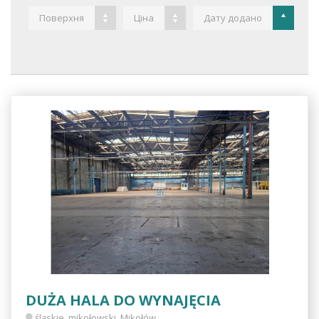
Поверхня
Ціна
Дату додано
DUŻA HALA DO WYNAJĘCIA
śląskie, mikołowski, Mikołów