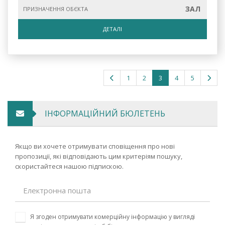
ЗАЛ
ПРИЗНАЧЕННЯ ОБЄКТА
ДЕТАЛІ
1
2
3
4
5
ІНФОРМАЦІЙНИЙ БЮЛЕТЕНЬ
Якщо ви хочете отримувати сповіщення про нові
пропозиції, які відповідають цим критеріям пошуку,
скористайтеся нашою підпискою.
Я згоден отримувати комерційну інформацію у вигляді