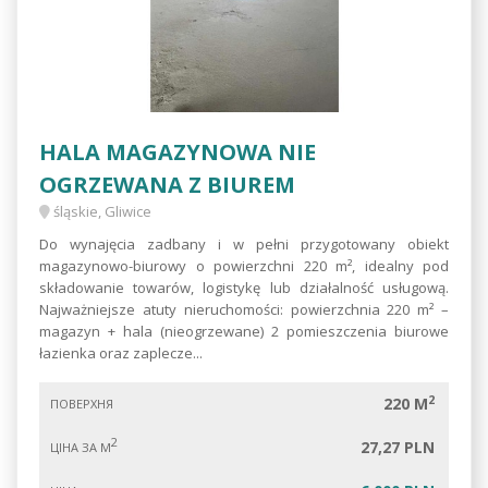
HALA MAGAZYNOWA NIE
OGRZEWANA Z BIUREM
śląskie, Gliwice
Do wynajęcia zadbany i w pełni przygotowany obiekt
magazynowo-biurowy o powierzchni 220 m², idealny pod
składowanie towarów, logistykę lub działalność usługową.
Najważniejsze atuty nieruchomości: powierzchnia 220 m² –
magazyn + hala (nieogrzewane) 2 pomieszczenia biurowe
łazienka oraz zaplecze...
2
220 M
ПОВЕРХНЯ
2
27,27 PLN
ЦІНА ЗА М