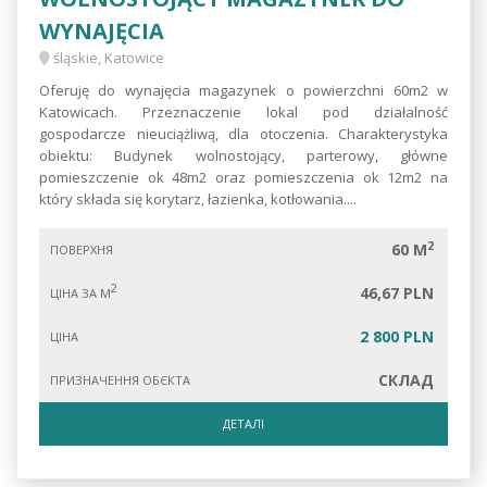
WYNAJĘCIA
śląskie, Katowice
Oferuję do wynajęcia magazynek o powierzchni 60m2 w
Katowicach. Przeznaczenie lokal pod działalność
gospodarcze nieuciążliwą, dla otoczenia. Charakterystyka
obiektu: Budynek wolnostojący, parterowy, główne
pomieszczenie ok 48m2 oraz pomieszczenia ok 12m2 na
który składa się korytarz, łazienka, kotłowania....
2
60 M
ПОВЕРХНЯ
2
46,67 PLN
ЦІНА ЗА М
2 800 PLN
ЦІНА
СКЛАД
ПРИЗНАЧЕННЯ ОБЄКТА
ДЕТАЛІ