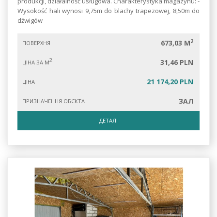
produkcji, działalność usługowa. Charakterystyka magazynu: -
Wysokość hali wynosi 9,75m do blachy trapezowej, 8,50m do
dźwigów
2
673,03 M
ПОВЕРХНЯ
2
31,46 PLN
ЦІНА ЗА М
21 174,20 PLN
ЦІНА
ЗАЛ
ПРИЗНАЧЕННЯ ОБЄКТА
ДЕТАЛІ