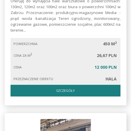
Oferuję do wynajęcia hale warsztatowe o powierzchniach:
130m2, 120m2 oraz 100m2 oraz biura o powierzchni 100m2 w
Zabrzu. Przeznaczenie: produkcyjno-magazynowe Media: -
prąd -woda -kanalizacja Teren ogrodzony, monitorowany,
ogrzewanie gazowe, pomieszczenie socjalne, plac 600m2 na
terenie...
2
450 M
POWIERZCHNIA
2
26,67 PLN
CENA ZA M
12 000 PLN
CENA
HALA
PRZEZNACZENIE OBIEKTU
SZCZEGÓŁY