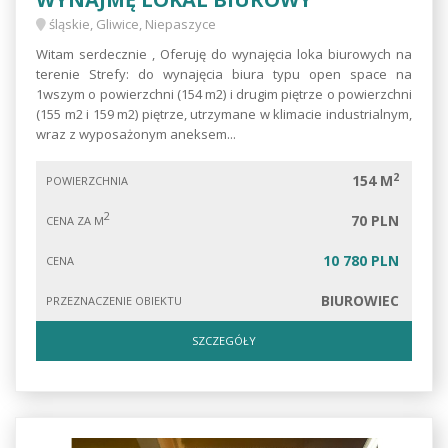
śląskie, Gliwice, Niepaszyce
Witam serdecznie , Oferuję do wynajęcia loka biurowych na
terenie Strefy: do wynajęcia biura typu open space na
1wszym o powierzchni (154 m2) i drugim piętrze o powierzchni
(155 m2 i 159 m2) piętrze, utrzymane w klimacie industrialnym,
wraz z wyposażonym aneksem...
2
154 M
POWIERZCHNIA
2
70 PLN
CENA ZA M
10 780 PLN
CENA
BIUROWIEC
PRZEZNACZENIE OBIEKTU
SZCZEGÓŁY