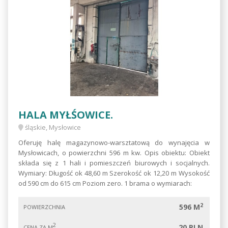
HALA MYŁŚOWICE.
śląskie, Mysłowice
Oferuję halę magazynowo-warsztatową do wynajęcia w
Mysłowicach, o powierzchni 596 m kw. Opis obiektu: Obiekt
składa się z 1 hali i pomieszczeń biurowych i socjalnych.
Wymiary: Długość ok 48,60 m Szerokość ok 12,20 m Wysokość
od 590 cm do 615 cm Poziom zero. 1 brama o wymiarach:
2
596 M
POWIERZCHNIA
2
20 PLN
CENA ZA M