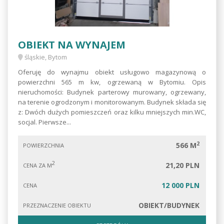
OBIEKT NA WYNAJEM
śląskie, Bytom
Oferuję do wynajmu obiekt usługowo magazynową o
powierzchni 565 m kw, ogrzewaną w Bytomiu. Opis
nieruchomości: Budynek parterowy murowany, ogrzewany,
na terenie ogrodzonym i monitorowanym. Budynek składa się
z: Dwóch dużych pomieszczeń oraz kilku mniejszych min.WC,
socjal. Pierwsze...
2
566 M
POWIERZCHNIA
2
21,20 PLN
CENA ZA M
12 000 PLN
CENA
OBIEKT/BUDYNEK
PRZEZNACZENIE OBIEKTU