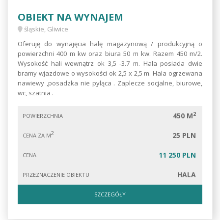
OBIEKT NA WYNAJEM
śląskie, Gliwice
Oferuję do wynajęcia halę magazynową / produkcyjną o
powierzchni 400 m kw oraz biura 50 m kw. Razem 450 m/2.
Wysokość hali wewnątrz ok 3,5 -3.7 m. Hala posiada dwie
bramy wjazdowe o wysokości ok 2,5 x 2,5 m. Hala ogrzewana
nawiewy ,posadzka nie pyląca . Zaplecze socjalne, biurowe,
wc, szatnia .
2
450 M
POWIERZCHNIA
2
25 PLN
CENA ZA M
11 250 PLN
CENA
HALA
PRZEZNACZENIE OBIEKTU
SZCZEGÓŁY