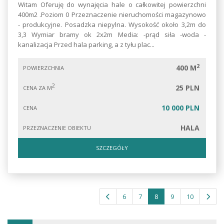
Witam Oferuję do wynajęcia hale o całkowitej powierzchni
400m2 .Poziom 0 Przeznaczenie nieruchomości magazynowo
- produkcyjne. Posadzka niepylna. Wysokość około 3,2m do
3,3 Wymiar bramy ok 2x2m Media: -prąd siła -woda -
kanalizacja Przed hala parking, a z tyłu plac...
2
400 M
POWIERZCHNIA
2
25 PLN
CENA ZA M
10 000 PLN
CENA
HALA
PRZEZNACZENIE OBIEKTU
SZCZEGÓŁY
6
7
8
9
10