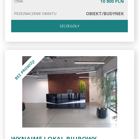
10 800 PLN
CENA
OBIEKT/BUDYNEK
PRZEZNACZENIE OBIEKTU
SZCZEGÓŁY
BEZ PROWIZJI
WYNAJMĘ LOKAL BIUROWY