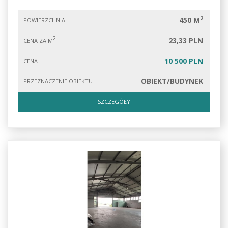
2
450 M
POWIERZCHNIA
2
23,33 PLN
CENA ZA M
10 500 PLN
CENA
OBIEKT/BUDYNEK
PRZEZNACZENIE OBIEKTU
SZCZEGÓŁY