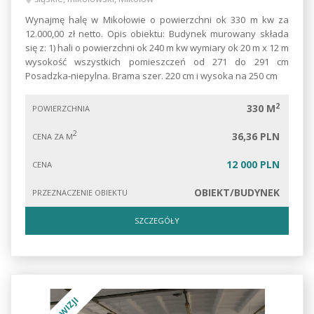
Wynajmę halę w Mikołowie o powierzchni ok 330 m kw za
12.000,00 zł netto. Opis obiektu: Budynek murowany składa
się z: 1) hali o powierzchni ok 240 m kw wymiary ok 20 m x 12 m
wysokość wszystkich pomieszczeń od 271 do 291 cm
Posadzka-niepylna. Brama szer. 220 cm i wysoka na 250 cm
2
330 M
POWIERZCHNIA
2
36,36 PLN
CENA ZA M
12 000 PLN
CENA
OBIEKT/BUDYNEK
PRZEZNACZENIE OBIEKTU
SZCZEGÓŁY