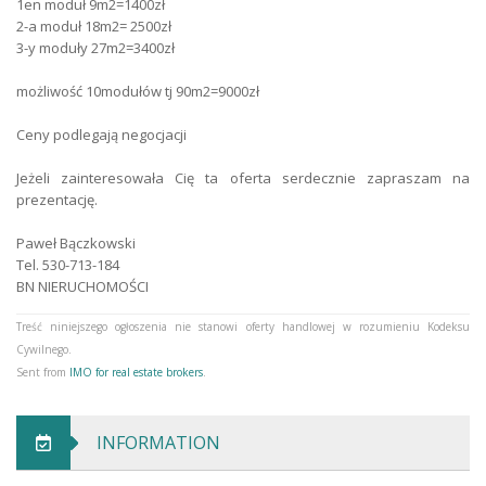
1en moduł 9m2=1400zł
2-a moduł 18m2= 2500zł
Parking type
parking space
3-y moduły 27m2=3400zł
Electricity
yes
możliwość 10modułów tj 90m2=9000zł
Security Type
alarm and monitoring
Ceny podlegają negocjacji
Fencing
none
Jeżeli zainteresowała Cię ta oferta serdecznie zapraszam na
prezentację.
Road Type
asphalt
Paweł Bączkowski
Premises type
commercial, exposition
Tel. 530-713-184
BN NIERUCHOMOŚCI
Treść niniejszego ogłoszenia nie stanowi oferty handlowej w rozumieniu Kodeksu
Cywilnego.
Sent from
IMO for real estate brokers
.
INFORMATION