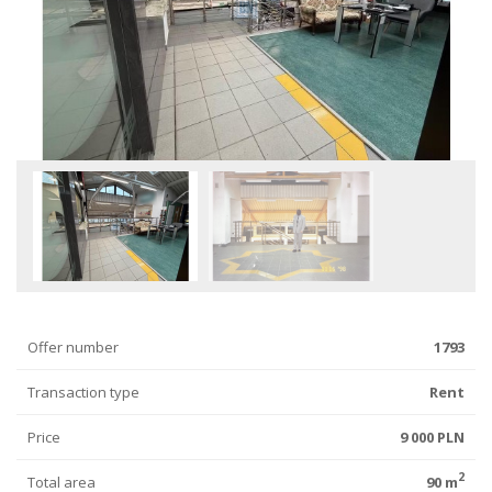
Offer number
1793
Transaction type
Rent
Price
9 000 PLN
2
Total area
90 m