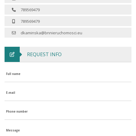
789569479
789569479
dkaminska@bnnieruchomosci.eu
REQUEST INFO
Full name
E-mail
Phone number
Message