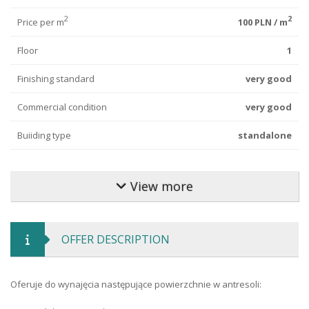
2
2
Price per m
100 PLN / m
Floor
1
Finishing standard
very good
Commercial condition
very good
Buiiding type
standalone
Building material
brick
View more
Fence type
none
Road type
asphalt
OFFER DESCRIPTION
Rent type
lease from the owner
Ownership form
ownership
Oferuje do wynajęcia następujące powierzchnie w antresoli:
Flooring
tiled