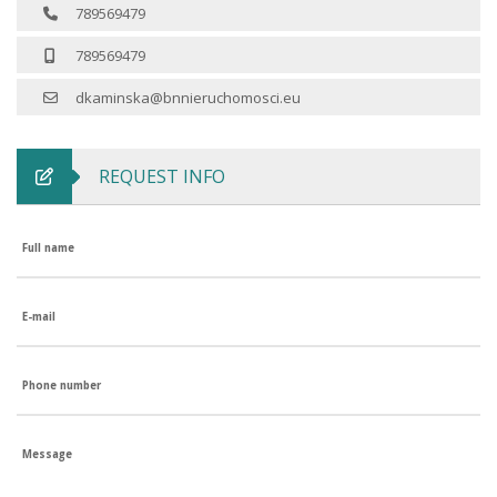
789569479
789569479
dkaminska@bnnieruchomosci.eu
REQUEST INFO
Full name
E-mail
Phone number
Message