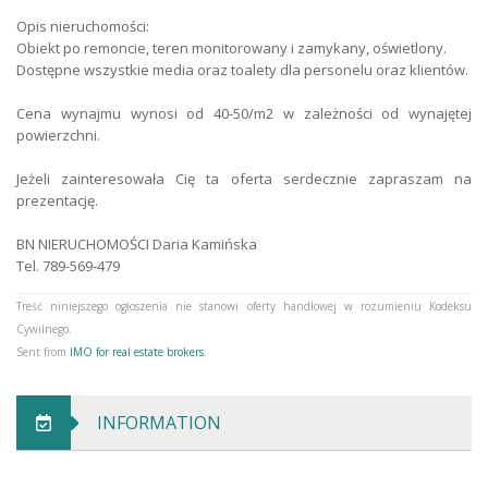
Opis nieruchomości:
Premises type
commercial
Obiekt po remoncie, teren monitorowany i zamykany, oświetlony.
Dostępne wszystkie media oraz toalety dla personelu oraz klientów.
Cena wynajmu wynosi od 40-50/m2 w zależności od wynajętej
powierzchni.
Jeżeli zainteresowała Cię ta oferta serdecznie zapraszam na
prezentację.
BN NIERUCHOMOŚCI Daria Kamińska
Tel. 789-569-479
Treść niniejszego ogłoszenia nie stanowi oferty handlowej w rozumieniu Kodeksu
Cywilnego.
Sent from
IMO for real estate brokers
.
INFORMATION