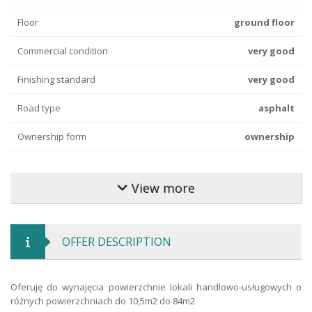
Floor
ground floor
Commercial condition
very good
Finishing standard
very good
Road type
asphalt
Ownership form
ownership
Parking type
parking space
View more
Electricity
yes
Water Supply
city
OFFER DESCRIPTION
Sewerage
urban
Security Type
alarm and monitoring
Oferuję do wynajęcia powierzchnie lokali handlowo-usługowych o
różnych powierzchniach do 10,5m2 do 84m2
Road Type
asphalt