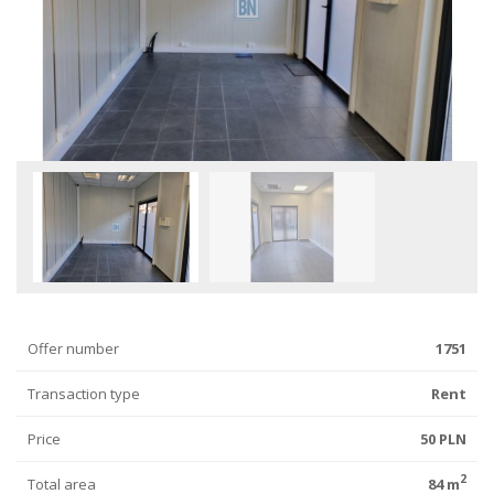
Offer number
1751
Transaction type
Rent
Price
50 PLN
2
Total area
84 m