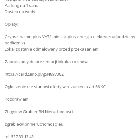
Parking na 1 sam.
Number of parking spaces
1
Dostęp do wody.
Electricity
yes
Opłaty:
Water Supply
city
Czynsz najmu plus VAT/ miesiąc plus energia elektryczna(oddzielny
podlicznik).
Gas
yes
Lokal zostanie odmalowany przed przekazaniem.
Heating
central - city
Zapraszamy do prezentacji lokalu i rozmów.
Sewerage
urban
https://card2.imo.pl/g5N89V38Z
Number of entrances
1
Ogłoszenie nie stanowi oferty w rozumieniu art.66 KC
Security Type
monitoring
Pozdrawiam
Fencing
grate
Zbigniew Grabiec BN Nieruchomości
Road Type
asphalt
zgrabiec@bnnieruchomosci.eu
Premises type
office and service
tel. 537 33 13 43