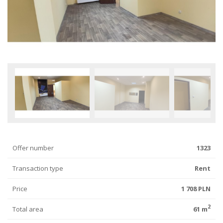
Offer number
1323
Transaction type
Rent
Price
1 708 PLN
2
Total area
61 m