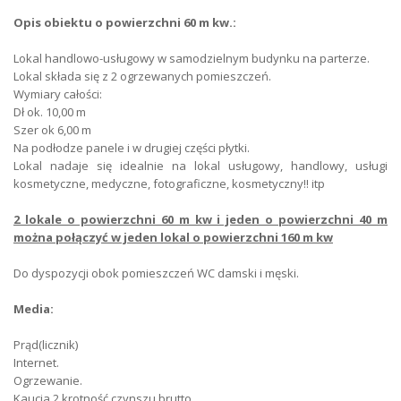
Deposit
4 200
Opis obiektu o powierzchni 60 m kw.:
Rental period
1 rok
Lokal handlowo-usługowy w samodzielnym budynku na parterze.
Lokal składa się z 2 ogrzewanych pomieszczeń.
Rent type
lease from the owner
Wymiary całości:
Dł ok. 10,00 m
Retail space
61
Szer ok 6,00 m
Na podłodze panele i w drugiej części płytki.
Remained space
0
Lokal nadaje się idealnie na lokal usługowy, handlowy, usługi
kosmetyczne, medyczne, fotograficzne, kosmetyczny!! itp
Ownership form
ownership
2 lokale o powierzchni 60 m kw i jeden o powierzchni 40 m
Flooring
panels
można połączyć w jeden lokal o powierzchni 160 m kw
Height
274
Do dyspozycji obok pomieszczeń WC damski i męski.
Number of phone lines.
1
Media:
Prąd(licznik)
Internet connection
fiber
Internet.
Ogrzewanie.
Parking type
unguarded parking
Kaucja 2 krotność czynszu brutto.