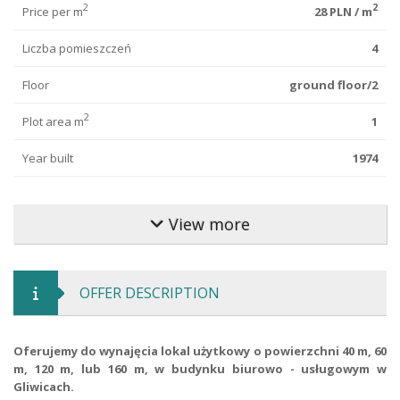
2
2
Price per m
28 PLN / m
Liczba pomieszczeń
4
Floor
ground floor/2
2
Plot area m
1
Year built
1974
Finishing standard
good
View more
Commercial condition
for minor repair
Buiiding type
standalone
OFFER DESCRIPTION
Building material
brick
Road type
asphalt
Oferujemy do wynajęcia lokal użytkowy o powierzchni 40 m, 60
m, 120 m, lub 160 m, w budynku biurowo - usługowym w
Fence type
grate
Gliwicach.