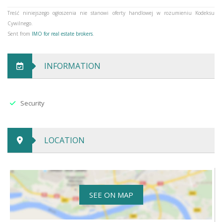
Heating
central - city
Treść niniejszego ogłoszenia nie stanowi oferty handlowej w rozumieniu Kodeksu
Cywilnego.
Sent from
IMO for real estate brokers
.
INFORMATION
Security
LOCATION
SEE ON MAP