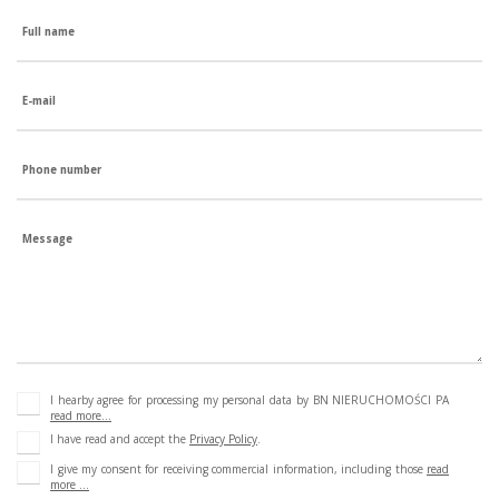
Full name
E-mail
Phone number
Message
I hearby agree for processing my personal data by BN NIERUCHOMOŚCI PA
read more...
I have read and accept the
Privacy Policy
.
I give my consent for receiving commercial information, including those
read
more ...