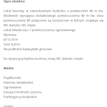
Opis obiektu:
Deposit
16 000
Lokal biurowy w samodzielnym budynku o powierzchni 80 m kw.
Rental period
1 rok
Możliwość wynajęcia dodatkowego pomieszczenia 80 m kw. Dwa
pomieszczenia 80 połączone są korytarzem w którym znajduje się
Rent type
lease from the owner
WC damski i WC męski.
Lokal składa się z 1 pomieszczenia, ogrzewanego.
Retail space
8 000
Wymiary:
Dł 13,70 m
Ownership form
ownership
Szer 6,20 m
Na podłodze będą płytki gresowe.
Flooring
polished tiles
Do dyspozycji będzie kuchnia, nowy WC damski i męski.
Internet connection
fiber
Media:
Parking type
unguarded parking
Prąd(licznik)
Number of parking spaces
2
Internet, światłowód.
Ogrzewanie.
Kaucja 2 krotność czynszu.
Electricity
yes
Parking przy budynku!!
Water Supply
city
Opłaty: