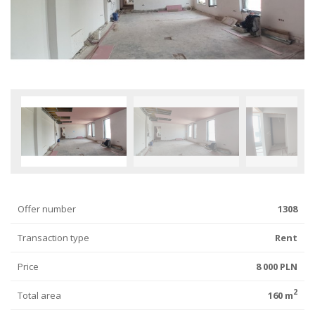
Offer number
1308
Transaction type
Rent
Price
8 000 PLN
2
Total area
160 m