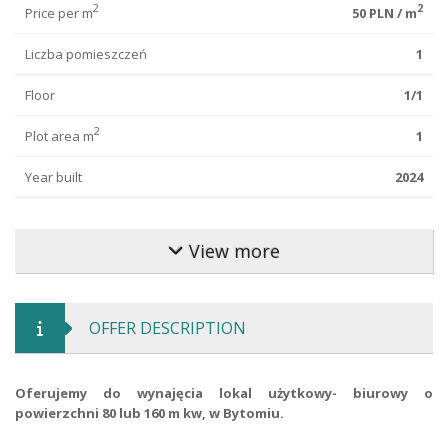
2
2
Price per m
50 PLN / m
Liczba pomieszczeń
1
Floor
1/1
2
Plot area m
1
Year built
2024
Finishing standard
luxury
View more
Commercial condition
post rennovation
Buiiding type
standalone
OFFER DESCRIPTION
Building material
brick
Road type
asphalt
Oferujemy do wynajęcia lokal użytkowy- biurowy o
powierzchni 80 lub 160 m kw, w Bytomiu.
Fence type
grate