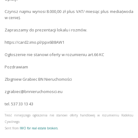
Gas
yes
Czynsz najmu wynosi 8.000,00 zł plus VAT/ miesiąc plus media(woda
w cenie).
Heating
gas
Zapraszamy do prezentacji lokalu i rozmów.
Sewerage
urban
https://card2.imo.pl/ppx6B8AW1
Number of entrances
1
Ogłoszenie nie stanowi oferty w rozumieniu art.66 KC
Security Type
monitoring
Pozdrawiam
Fencing
grate
Zbigniew Grabiec BN Nieruchomości
Road Type
asphalt
zgrabiec@bnnieruchomosci.eu
Premises type
office
tel. 537 33 13 43
Heating
gas
Treść niniejszego ogłoszenia nie stanowi oferty handlowej w rozumieniu Kodeksu
Cywilnego.
Sent from
IMO for real estate brokers
.